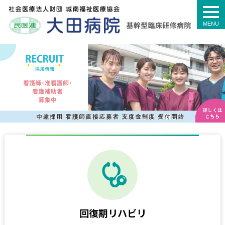
togg
navi
回復期リハビリ